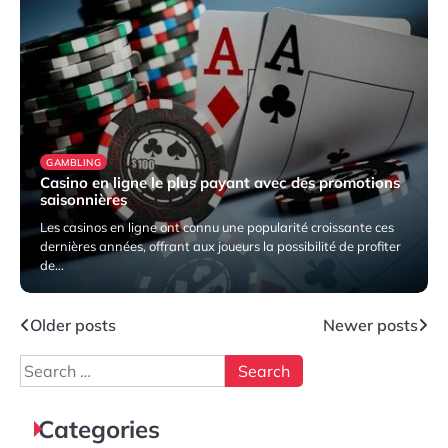
GAMBLING
Casino en ligne le plus payant avec des promotions
saisonnières
Les casinos en ligne ont connu une popularité croissante ces
dernières années, offrant aux joueurs la possibilité de profiter
de…
August 1, 2026
Posts
Older posts
Newer posts
navigation
Search
for:
Categories