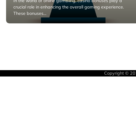
In the world of online gambling, casino bonuses play a
crucial role in enhancing the overall gaming experience.
These bonuses…
March 10, 2026
Copyright © 2