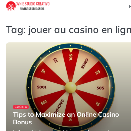
Skip
to
content
Tag:
jouer au casino en lig
CASINO
Tips to Maximize an Online Casino
Bonus