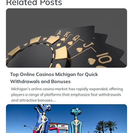
Related Posts
Top Online Casinos Michigan for Quick
Withdrawals and Bonuses
Michigan’s online casino market has rapidly expanded, offering
players a range of platforms that emphasize fast withdrawals
and attractive bonuses.…