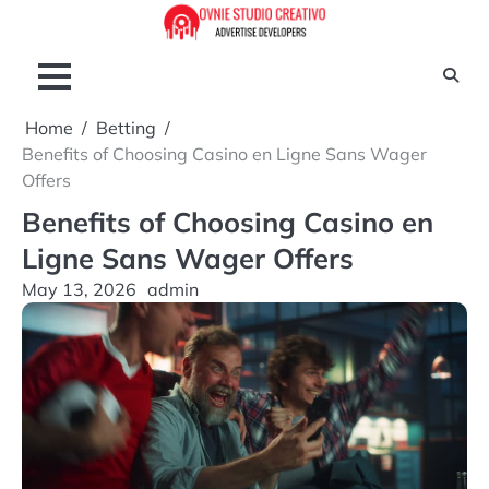
Skip
to
content
Home
Betting
Benefits of Choosing Casino en Ligne Sans Wager
Offers
Benefits of Choosing Casino en
Ligne Sans Wager Offers
May 13, 2026
admin