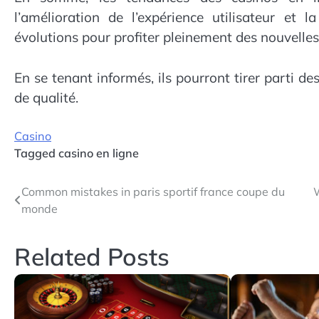
l’amélioration de l’expérience utilisateur et l
évolutions pour profiter pleinement des nouvelles 
En se tenant informés, ils pourront tirer parti de
de qualité.
Casino
Tagged
casino en ligne
Post
Common mistakes in paris sportif france coupe du
W
monde
navigation
Related Posts