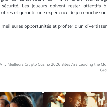
a sécurité. Les joueurs doivent rester attentifs 
offres et garantir une expérience de jeu enrichissan
s meilleures opportunités et profiter d’un divertiss
hy Meilleurs Crypto Casino 2026 Sites Are Leading the Ma
Gro