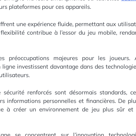
eurs plateformes pour ces appareils.
offrent une expérience fluide, permettant aux utilisa
lexibilité contribue à l’essor du jeu mobile, renda
des préoccupations majeures pour les joueurs. 
n ligne investissent davantage dans des technologi
tilisateurs.
 sécurité renforcés sont désormais standards, ce
rs informations personnelles et financières. De plu
bue à créer un environnement de jeu plus sûr et 
ne se concentrent sur l’innovation technologi