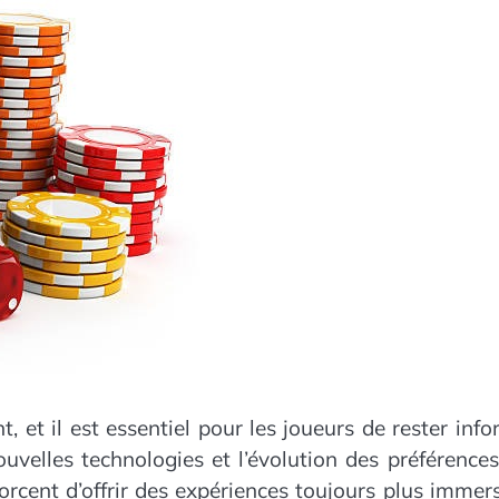
 et il est essentiel pour les joueurs de rester inf
uvelles technologies et l’évolution des préférence
fforcent d’offrir des expériences toujours plus immer