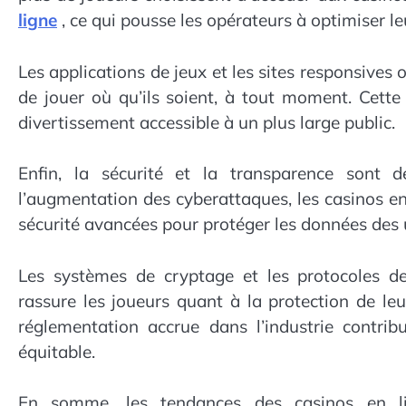
ligne
, ce qui pousse les opérateurs à optimiser l
Les applications de jeux et les sites responsives 
de jouer où qu’ils soient, à tout moment. Cette f
divertissement accessible à un plus large public.
Enfin, la sécurité et la transparence sont 
l’augmentation des cyberattaques, les casinos e
sécurité avancées pour protéger les données des u
Les systèmes de cryptage et les protocoles de
rassure les joueurs quant à la protection de leu
réglementation accrue dans l’industrie contri
équitable.
En somme, les tendances des casinos en lig