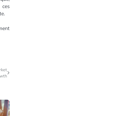
à ces
te.
ement
rket
wth