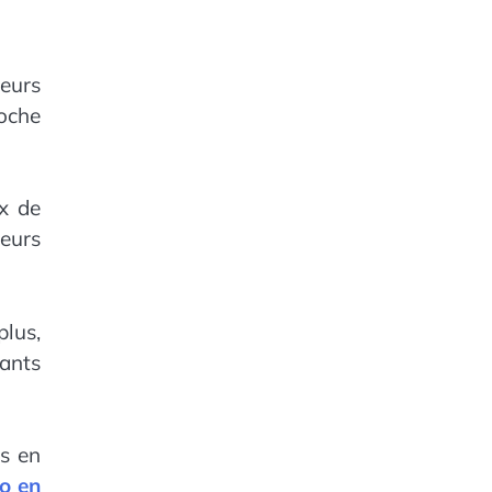
ueurs
oche
ux de
eurs
plus,
yants
us en
o en