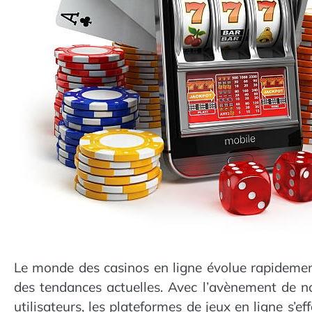
Le monde des casinos en ligne évolue rapidement,
des tendances actuelles. Avec l’avènement de no
utilisateurs, les plateformes de jeux en ligne s’e