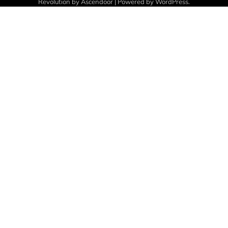
Revolution by
Ascendoor
| Powered by
WordPress
.