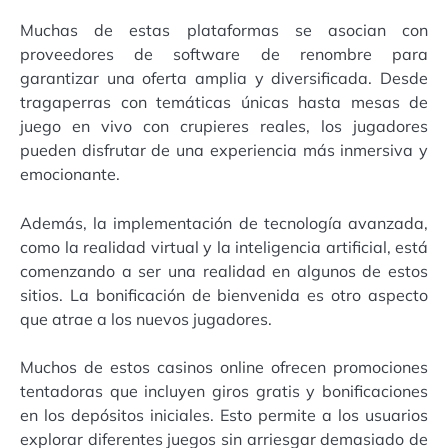
Muchas de estas plataformas se asocian con
proveedores de software de renombre para
garantizar una oferta amplia y diversificada. Desde
tragaperras con temáticas únicas hasta mesas de
juego en vivo con crupieres reales, los jugadores
pueden disfrutar de una experiencia más inmersiva y
emocionante.
Además, la implementación de tecnología avanzada,
como la realidad virtual y la inteligencia artificial, está
comenzando a ser una realidad en algunos de estos
sitios. La bonificación de bienvenida es otro aspecto
que atrae a los nuevos jugadores.
Muchos de estos casinos online ofrecen promociones
tentadoras que incluyen giros gratis y bonificaciones
en los depósitos iniciales. Esto permite a los usuarios
explorar diferentes juegos sin arriesgar demasiado de