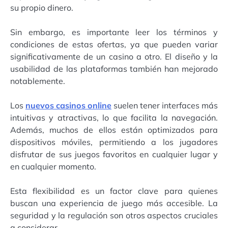
su propio dinero.
Sin embargo, es importante leer los términos y
condiciones de estas ofertas, ya que pueden variar
significativamente de un casino a otro. El diseño y la
usabilidad de las plataformas también han mejorado
notablemente.
Los
nuevos casinos online
suelen tener interfaces más
intuitivas y atractivas, lo que facilita la navegación.
Además, muchos de ellos están optimizados para
dispositivos móviles, permitiendo a los jugadores
disfrutar de sus juegos favoritos en cualquier lugar y
en cualquier momento.
Esta flexibilidad es un factor clave para quienes
buscan una experiencia de juego más accesible. La
seguridad y la regulación son otros aspectos cruciales
a considerar.