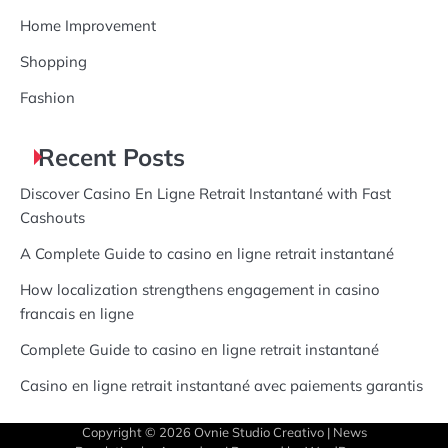
Home Improvement
Shopping
Fashion
Recent Posts
Discover Casino En Ligne Retrait Instantané with Fast
Cashouts
A Complete Guide to casino en ligne retrait instantané
How localization strengthens engagement in casino
francais en ligne
Complete Guide to casino en ligne retrait instantané
Casino en ligne retrait instantané avec paiements garantis
Copyright © 2026
Ovnie Studio Creativo
| News