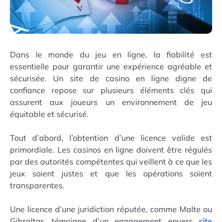
Dans le monde du jeu en ligne, la fiabilité est
essentielle pour garantir une expérience agréable et
sécurisée. Un site de casino en ligne digne de
confiance repose sur plusieurs éléments clés qui
assurent aux joueurs un environnement de jeu
équitable et sécurisé.
Tout d’abord, l’obtention d’une licence valide est
primordiale. Les casinos en ligne doivent être régulés
par des autorités compétentes qui veillent à ce que les
jeux soient justes et que les opérations soient
transparentes.
Une licence d’une juridiction réputée, comme Malte ou
Gibraltar, témoigne d’un engagement envers
site