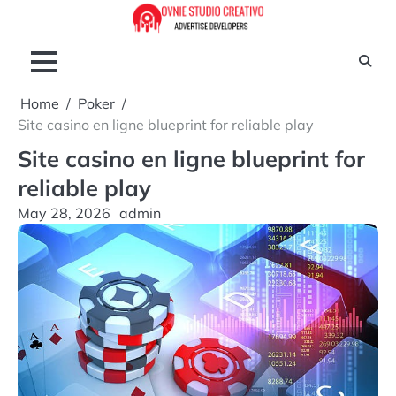
Skip
to
content
Home
Poker
Site casino en ligne blueprint for reliable play
Site casino en ligne blueprint for
reliable play
May 28, 2026
admin