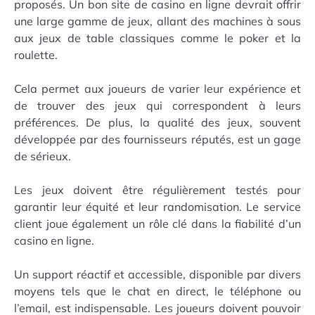
proposés. Un bon site de casino en ligne devrait offrir
une large gamme de jeux, allant des machines à sous
aux jeux de table classiques comme le poker et la
roulette.
Cela permet aux joueurs de varier leur expérience et
de trouver des jeux qui correspondent à leurs
préférences. De plus, la qualité des jeux, souvent
développée par des fournisseurs réputés, est un gage
de sérieux.
Les jeux doivent être régulièrement testés pour
garantir leur équité et leur randomisation. Le service
client joue également un rôle clé dans la fiabilité d’un
casino en ligne.
Un support réactif et accessible, disponible par divers
moyens tels que le chat en direct, le téléphone ou
l’email, est indispensable. Les joueurs doivent pouvoir