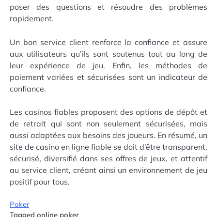
poser des questions et résoudre des problèmes
rapidement.
Un bon service client renforce la confiance et assure
aux utilisateurs qu’ils sont soutenus tout au long de
leur expérience de jeu. Enfin, les méthodes de
paiement variées et sécurisées sont un indicateur de
confiance.
Les casinos fiables proposent des options de dépôt et
de retrait qui sont non seulement sécurisées, mais
aussi adaptées aux besoins des joueurs. En résumé, un
site de casino en ligne fiable se doit d’être transparent,
sécurisé, diversifié dans ses offres de jeux, et attentif
au service client, créant ainsi un environnement de jeu
positif pour tous.
Poker
Tagged
online poker