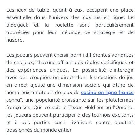
Les jeux de table, quant à eux, occupent une place
essentielle dans l’univers des casinos en ligne. Le
blackjack et la roulette sont particulièrement
appréciés pour leur mélange de stratégie et de
hasard.
Les joueurs peuvent choisir parmi différentes variantes
de ces jeux, chacune offrant des règles spécifiques et
des expériences uniques. La possibilité d’interagir
avec des croupiers en direct dans les sections de jeu
en direct ajoute une dimension sociale qui attire de
nombreux amateurs de jeux de
casino en ligne france
connaît une popularité croissante sur les plateformes
françaises. Que ce soit le Texas Hold’em ou l’Omaha,
les joueurs peuvent participer à des tournois excitants
et à des parties cash, rivalisant contre d’autres
passionnés du monde entier.