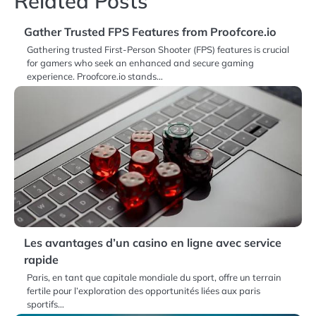
Related Posts
Gather Trusted FPS Features from Proofcore.io
Gathering trusted First-Person Shooter (FPS) features is crucial
for gamers who seek an enhanced and secure gaming
experience. Proofcore.io stands…
Les avantages d’un casino en ligne avec service
rapide
Paris, en tant que capitale mondiale du sport, offre un terrain
fertile pour l’exploration des opportunités liées aux paris
sportifs…