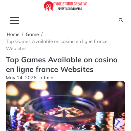
Skip
to
content
Home
Game
Top Games Available on casino en ligne france
Websites
Top Games Available on casino
en ligne france Websites
May 14, 2026
admin