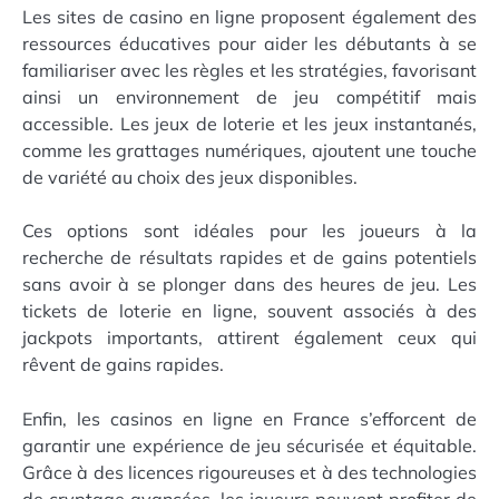
Les sites de casino en ligne proposent également des
ressources éducatives pour aider les débutants à se
familiariser avec les règles et les stratégies, favorisant
ainsi un environnement de jeu compétitif mais
accessible. Les jeux de loterie et les jeux instantanés,
comme les grattages numériques, ajoutent une touche
de variété au choix des jeux disponibles.
Ces options sont idéales pour les joueurs à la
recherche de résultats rapides et de gains potentiels
sans avoir à se plonger dans des heures de jeu. Les
tickets de loterie en ligne, souvent associés à des
jackpots importants, attirent également ceux qui
rêvent de gains rapides.
Enfin, les casinos en ligne en France s’efforcent de
garantir une expérience de jeu sécurisée et équitable.
Grâce à des licences rigoureuses et à des technologies
de cryptage avancées, les joueurs peuvent profiter de