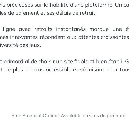
ns précieuses sur la fiabilité d’une plateforme. Un c
es de paiement et ses délais de retrait.
ligne avec retraits instantanés marque une é
formes innovantes répondent aux attentes croissante
iversité des jeux.
 primordial de choisir un site fiable et bien établi. 
t de plus en plus accessible et séduisant pour tou
Safe Payment Options Available on sites de poker en l