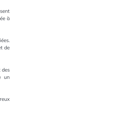
sent
iée à
iées.
et de
t des
e un
reux