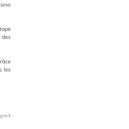
asino
tape
s des
Grâce
s les
igne